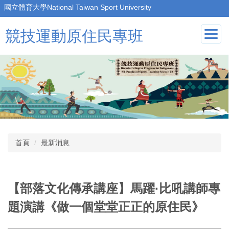
跳
到
主
競技運動原住民專班
要
內
容
區
首頁
最新消息
【部落文化傳承講座】馬躍·比吼講師專
題演講《做一個堂堂正正的原住民》